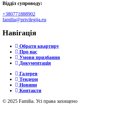
Відділ супроводу:
+380771888902
familia@privilegija.eu
Навігація
Обрати квартиру
Про нас
Умови придбання
Документація
Галерея
Тендери
Новини
Контакти
© 2025 Familia. Усі права захищено