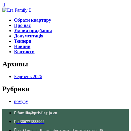
Обрати квартиру
Про нас
Умови придбання
Документація
Тендери
Новини
Контакти
Архивы
Березень 2026
Рубрики
novyny
familia@privilegija.eu
+380771888902
м. Одеса, с. Крижанівка, вул. Паустовського, 36