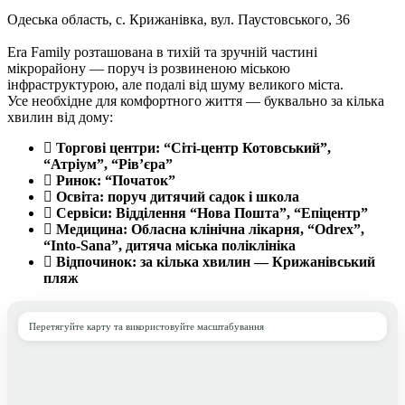
Одеська область, с. Крижанівка, вул. Паустовського, 36​
Era Family розташована в тихій та зручній частині
мікрорайону — поруч із розвиненою міською
інфраструктурою, але подалі від шуму великого міста.
Усе необхідне для комфортного життя — буквально за кілька
хвилин від дому:
Торгові центри: “Сіті-центр Котовський”,
“Атріум”, “Рів’єра”
Ринок: “Початок”
Освіта: поруч дитячий садок і школа
Сервіси: Відділення “Нова Пошта”, “Епіцентр”
Медицина: Обласна клінічна лікарня, “Odrex”,
“Into-Sana”, дитяча міська поліклініка
Відпочинок: за кілька хвилин — Крижанівський
пляж
Перетягуйте карту та використовуйте масштабування